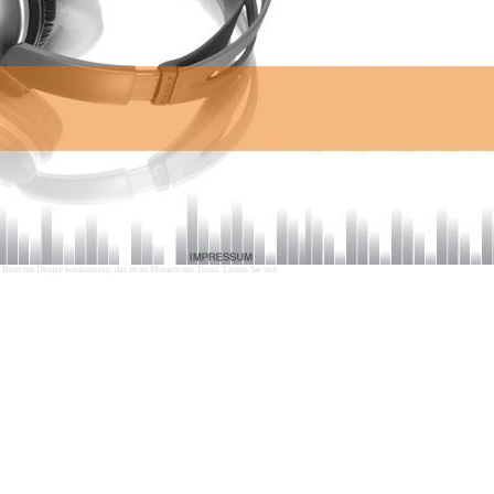
 Band mit Deejay kombinieren, das ist im Moment der Trend. Lassen Sie sich