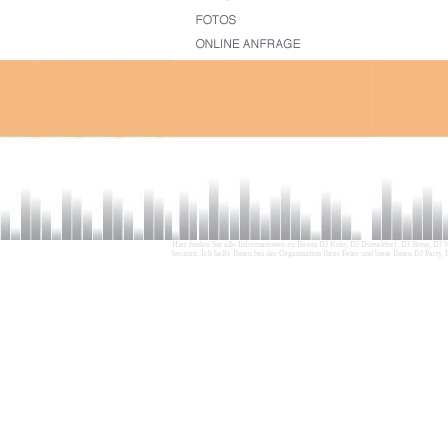
Hier finden Sie alle Informationen zu Ihrem DJ Köln, DJ Düsseldorf, DJ Bonn, DJ 
beraten. Ich helfe Ihnen bei der Organisation Ihrer Feier und biete Ihnen DJ Party,