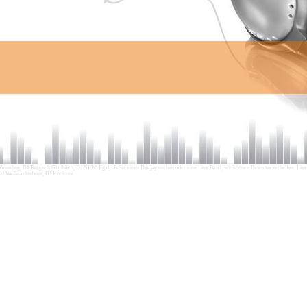
Wesseling, DJ Bergisch Gladbach, DJ NRW. Egal, ob Sie einen Deejay suchen oder eine Live Band, wir können Ihnen weiterhelfen. Live
 DJ Weihnachtsfeier, DJ Hochzeit.